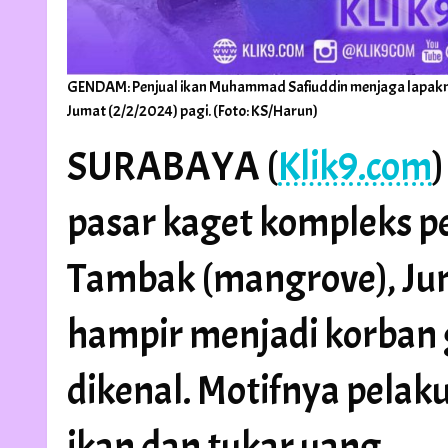
GENDAM: Penjual ikan Muhammad Safiuddin menjaga lapak
Jumat (2/2/2024) pagi. (Foto: KS/Harun)
SURABAYA (
Klik9.com
)
pasar kaget kompleks
Tambak (mangrove), Jum
hampir menjadi korban
dikenal. Motifnya pela
ikan dan tukar uang.