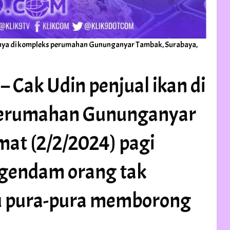
nya di kompleks perumahan Gununganyar Tambak, Surabaya,
 – Cak Udin penjual ikan di
 perumahan Gununganyar
at (2/2/2024) pagi
 gendam orang tak
ku pura-pura memborong