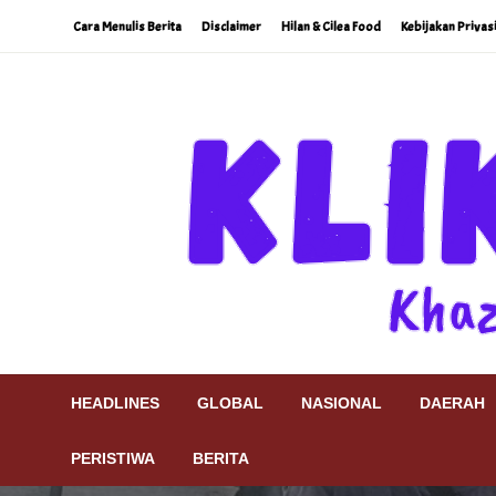
Skip
Cara Menulis Berita
Disclaimer
Hilan & Cilea Food
Kebijakan Privas
to
content
Khazanah Khatulistiwa
Klik9Nine
HEADLINES
GLOBAL
NASIONAL
DAERAH
PERISTIWA
BERITA