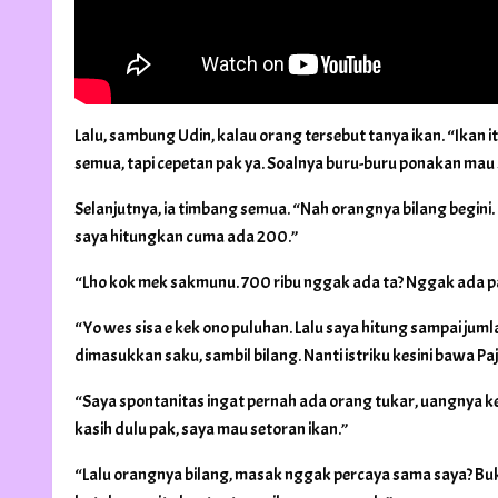
Lalu, sambung Udin, kalau orang tersebut tanya ikan. “Ikan 
semua, tapi cepetan pak ya. Soalnya buru-buru ponakan mau 
Selanjutnya, ia timbang semua. “Nah orangnya bilang begini. 
saya hitungkan cuma ada 200.”
“Lho kok mek sakmunu. 700 ribu nggak ada ta? Nggak ada pa
“Yo wes sisa e kek ono puluhan. Lalu saya hitung sampai juml
dimasukkan saku, sambil bilang. Nanti istriku kesini bawa P
“Saya spontanitas ingat pernah ada orang tukar, uangnya 
kasih dulu pak, saya mau setoran ikan.”
“Lalu orangnya bilang, masak nggak percaya sama saya? Buka