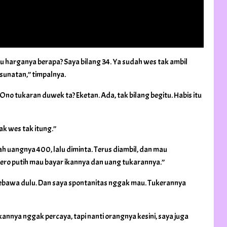
itu harganya berapa? Saya bilang 34. Ya sudah wes tak ambil
sunatan,” timpalnya.
Ono tukaran duwek ta? Eketan. Ada, tak bilang begitu. Habis itu
k wes tak itung.”
ah uangnya 400, lalu diminta. Terus diambil, dan mau
ajero putih mau bayar ikannya dan uang tukarannya.”
kebawa dulu. Dan saya spontanitas nggak mau. Tukerannya
nnya nggak percaya, tapi nanti orangnya kesini, saya juga