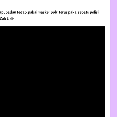
i, badan tegap, pakai masker polri terus pakai sepatu polisi
Cak Udin.