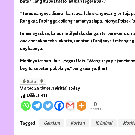
butuh uang itu buat setoran ikan segera pak.”
“Terus uangnya diserahkan saya, lalu orangnya ngibrit aja pe
Rungkut. Tapi nggak bilang namanya siapa. Infonya Polsek R
Ia menegaskan, kalau motif pelaku dengan terburu-buru unt
onok ponakan teko Jakarta, sunatan. (Tapi) saya timbang ng
ungkapnya.
Motifnya terburu-buru, tegas Udin. “Wong saya pinjam timb
begitu, cepetan pokoknya,” pungkasnya. (har)
Suka
Visited 28 times, 1 visit(s) today
Dilihat:
411
0
Shares
Tagged:
Gendam
Korban
Kriminal
Motif