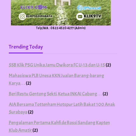
Telp/WA : 0822-4520-4277 (Admin)
Trending Today
SSB Klik PSG Unika Jamu Dwikora FC U-13 dan U-15
(2)
Mahasiswa PLB Unesa KKN Jualan Barang-barang
Karya…
(2)
Beri Restu Gentong Sekti, Ketua INKAI Cabang…
(2)
AIA Bersama Tottenham Hotspur Latih Bakat 100 Anak
Surabaya
(2)
Pengalaman Pertama Kahfi de Rossi Sandang Kapten
Klub Amatir
(2)