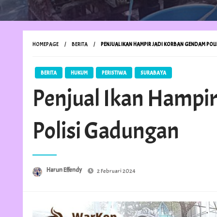
HOMEPAGE
BERITA
PENJUAL IKAN HAMPIR JADI KORBAN GENDAM PO
BERITA
HUKUM
PERISTIWA
SURABAYA
Penjual Ikan Hampi
Polisi Gadungan
Posted
Harun Effendy
2 Februari 2024
on