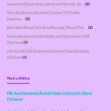
Tawarkan Diskon Besar dan Kredit Menarik, 88…
(2)
Kirim Doa Bareng Rutinitas Yasinan TPQ Syekh
Maulana…
(2)
Batu Bata Merah Terbaik se Merauke Dibuat Oleh…
(2)
Kejuaraan Karate Open Pelajar dan Mahasiswa 2025
Dojo Jwon
(1)
Hari Kartini Ojol Perempuan Surprise Paket Sembako
Klik9com
(1)
Metro9Nine
DBL Awali Kompetisi Basket Pelajar 2026-2027 di Kota
Pahlawan