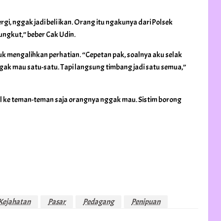
rgi, nggak jadi beli ikan. Orang itu ngakunya dari Polsek
ungkut,” beber Cak Udin.
uk mengalihkan perhatian. “Cepetan pak, soalnya aku selak
gak mau satu-satu. Tapi langsung timbang jadi satu semua,”
el ke teman-teman saja orangnya nggak mau. Sistim borong
 Kejahatan
Pasar
Pedagang
Penipuan