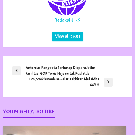
Redaksi Klik9
View all posts
Navigasi
Antonius Pangestu Berharap Dispora Jatim
Previous
Fasilitasi GOR Tenis Meja untuk Puslatda
pos
Post
TPQ Syekh Maulana Gelar Takbiran Idul Adha
Next
1443 H
Post
YOU MIGHT ALSO LIKE