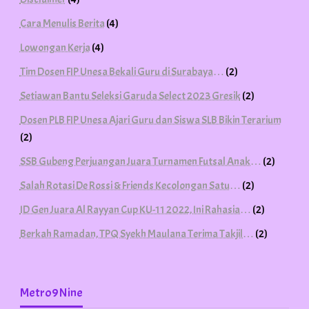
Cara Menulis Berita
(4)
Lowongan Kerja
(4)
Tim Dosen FIP Unesa Bekali Guru di Surabaya…
(2)
Setiawan Bantu Seleksi Garuda Select 2023 Gresik
(2)
Dosen PLB FIP Unesa Ajari Guru dan Siswa SLB Bikin Terarium
(2)
SSB Gubeng Perjuangan Juara Turnamen Futsal Anak…
(2)
Salah Rotasi De Rossi & Friends Kecolongan Satu…
(2)
ID Gen Juara Al Rayyan Cup KU-11 2022, Ini Rahasia…
(2)
Berkah Ramadan, TPQ Syekh Maulana Terima Takjil…
(2)
Metro9Nine