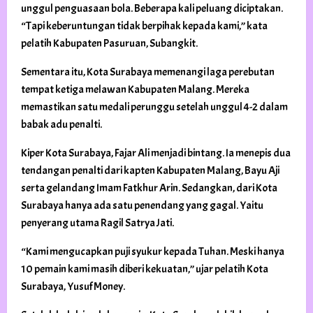
unggul penguasaan bola. Beberapa kali peluang diciptakan.
“Tapi keberuntungan tidak berpihak kepada kami,” kata
pelatih Kabupaten Pasuruan, Subangkit.
Sementara itu, Kota Surabaya memenangi laga perebutan
tempat ketiga melawan Kabupaten Malang. Mereka
memastikan satu medali perunggu setelah unggul 4-2 dalam
babak adu penalti.
Kiper Kota Surabaya, Fajar Ali menjadi bintang. Ia menepis dua
tendangan penalti dari kapten Kabupaten Malang, Bayu Aji
serta gelandang Imam Fatkhur Arin. Sedangkan, dari Kota
Surabaya hanya ada satu penendang yang gagal. Yaitu
penyerang utama Ragil Satrya Jati.
“Kami mengucapkan puji syukur kepada Tuhan. Meski hanya
10 pemain kami masih diberi kekuatan,” ujar pelatih Kota
Surabaya, Yusuf Money.