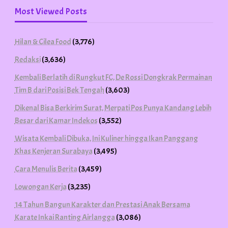
Most Viewed Posts
Hilan & Cilea Food
(3,776)
Redaksi
(3,636)
Kembali Berlatih di Rungkut FC, De Rossi Dongkrak Permainan
Tim B dari Posisi Bek Tengah
(3,603)
Dikenal Bisa Berkirim Surat, Merpati Pos Punya Kandang Lebih
Besar dari Kamar Indekos
(3,552)
Wisata Kembali Dibuka, Ini Kuliner hingga Ikan Panggang
Khas Kenjeran Surabaya
(3,495)
Cara Menulis Berita
(3,459)
Lowongan Kerja
(3,235)
14 Tahun Bangun Karakter dan Prestasi Anak Bersama
Karate Inkai Ranting Airlangga
(3,086)