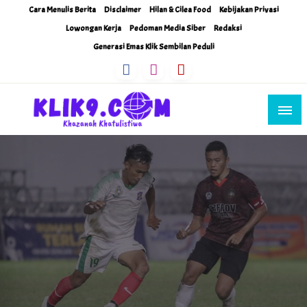
Skip
Cara Menulis Berita
Disclaimer
Hilan & Cilea Food
Kebijakan Privasi
to
Lowongan Kerja
Pedoman Media Siber
Redaksi
content
Generasi Emas Klik Sembilan Peduli
Khazanah Khatulistiwa
Klik9Nine