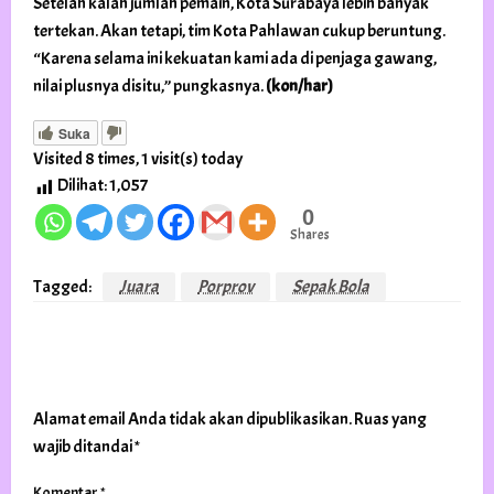
Setelah kalah jumlah pemain, Kota Surabaya lebih banyak
tertekan. Akan tetapi, tim Kota Pahlawan cukup beruntung.
“Karena selama ini kekuatan kami ada di penjaga gawang,
nilai plusnya disitu,” pungkasnya.
(kon/har)
Suka
Visited 8 times, 1 visit(s) today
Dilihat:
1,057
0
Shares
Tagged:
Juara
Porprov
Sepak Bola
LEAVE A RESPONSE
Alamat email Anda tidak akan dipublikasikan.
Ruas yang
wajib ditandai
*
Komentar
*