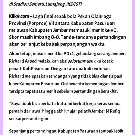
di Stadion Semeru, Lumajang. (KS/IST)
Klik9.com
– Laga final sepak bola Pekan Olahraga
Provinsi (Porprov) VII antara Kabupaten Pasuruan
melawan Kabupaten Jember memasuki menit ke-90.
Skor masih imbang 0-0. Tanda-tandanya pertandingan
akan berlanjut ke babak perpanjangan waktu.
Akan tetapi, masuk menit ke-90+2, gelandang serang Jember,
Richard Arbed melakukan aksi
solorun
masuk ke kotak
penalti Kab Pasuruan. Dengan satu dua kali sentuhan,
Richard melepaskan tendangan yang tidak bisa diantisipasi
kiper Kabupaten Pasuruan. Gol penentu kemenangan Jember
tercipta tepat satu menit sebelum pertandingan berakhir.
“Saya tidak bisa berkata-kata. Ini berkat kerja keras semua
pemain dari awal hingga akhir,” ujar pelatih Jember M Rofiq
seusai pertandingan.
Sepanjang pertandingan, Kabupaten Pasuruan tampak lebih