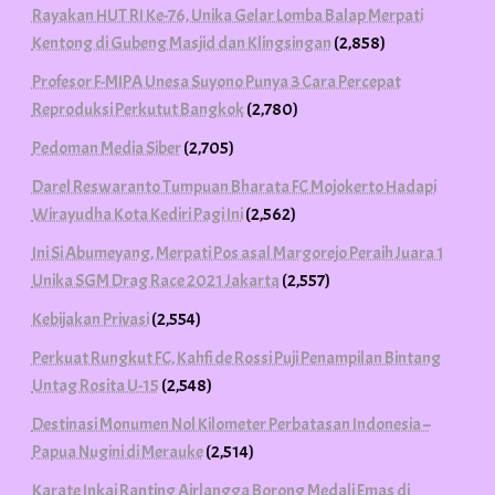
Rayakan HUT RI Ke-76, Unika Gelar Lomba Balap Merpati
Kentong di Gubeng Masjid dan Klingsingan
(2,858)
Profesor F-MIPA Unesa Suyono Punya 3 Cara Percepat
Reproduksi Perkutut Bangkok
(2,780)
Pedoman Media Siber
(2,705)
Darel Reswaranto Tumpuan Bharata FC Mojokerto Hadapi
Wirayudha Kota Kediri Pagi Ini
(2,562)
Ini Si Abumeyang, Merpati Pos asal Margorejo Peraih Juara 1
Unika SGM Drag Race 2021 Jakarta
(2,557)
Kebijakan Privasi
(2,554)
Perkuat Rungkut FC, Kahfi de Rossi Puji Penampilan Bintang
Untag Rosita U-15
(2,548)
Destinasi Monumen Nol Kilometer Perbatasan Indonesia –
Papua Nugini di Merauke
(2,514)
Karate Inkai Ranting Airlangga Borong Medali Emas di