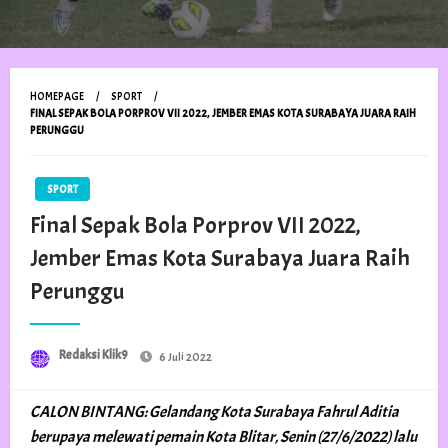
HOMEPAGE
SPORT
FINAL SEPAK BOLA PORPROV VII 2022, JEMBER EMAS KOTA SURABAYA JUARA RAIH
PERUNGGU
SPORT
Final Sepak Bola Porprov VII 2022,
Jember Emas Kota Surabaya Juara Raih
Perunggu
Posted
Redaksi Klik9
6 Juli 2022
on
CALON BINTANG: Gelandang Kota Surabaya Fahrul Aditia
berupaya melewati pemain Kota Blitar, Senin (27/6/2022) lalu