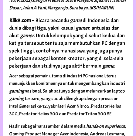
(10/9/2022) siang di Predator Store Maspion Square IT, Lantai
Dasar, Jalan A Yani, Margorejo, Surabaya. (KS/HARUN)
Klik9.com
– Bicara pecandu
game
di Indonesia dan
dunia dibagi tiga, yakni kasual
gamer
, antusias dan
akut
gamer
. Untuk kelompok yang disebut kedua dan
ketiga tersebut tentu saja membutuhkan PC dengan
spek tinggi, contohnya mahasiswa yang juga punya
pekerjaan sebagai konten kreator, yang di sela-sela
pekerjaan dan studinya juga aktif bermain
game
.
Acer sebagai pemain utama di industri PC nasional, terus
menunjukkan komitmennya untuk mengembangkan industri
gaming
nasional. Salah satunya dengan meluncurkan laptop
gaming
terbaru, yang sudah dilengkapi dengan prosesor
Intel Generasi ke-12, yakni seri Acer Nitro 5, Predator Helios
300, Predator Helios 300 dan Predator Triton 300 SE.
Hadir sebagai narasumber dalam media
hands-on experience
,
Gaming Product Manager Acer Indonesia, Andreas Lesmana,