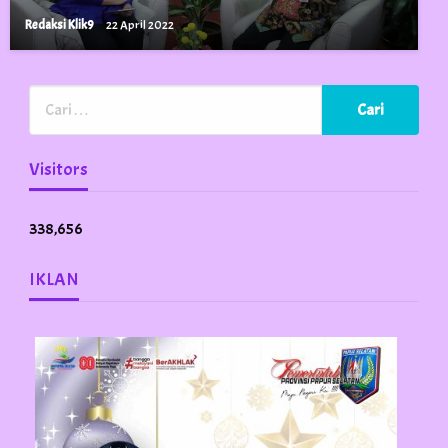
Redaksi Klik9
22 April 2022
Visitors
338,656
IKLAN