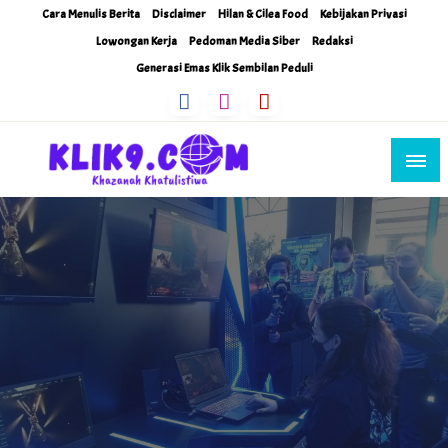
Skip
Cara Menulis Berita
Disclaimer
Hilan & Cilea Food
Kebijakan Privasi
to
Lowongan Kerja
Pedoman Media Siber
Redaksi
content
Generasi Emas Klik Sembilan Peduli
Khazanah Khatulistiwa
Klik9Nine