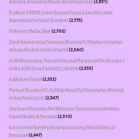
Kentong di Gubeng Masjid dan Klingsingan
(2,851)
Profesor F-MIPA Unesa Suyono Punya 3 Cara Percepat
Reproduksi Perkutut Bangkok
(2,775)
Pedoman Media Siber
(2,702)
Darel Reswaranto Tumpuan Bharata FC Mojokerto Hadapi
Wirayudha Kota Kediri Pagi Ini
(2,560)
Ini Si Abumeyang, Merpati Pos asal Margorejo Peraih Juara 1
Unika SGM Drag Race 2021 Jakarta
(2,555)
Kebijakan Privasi
(2,552)
Perkuat Rungkut FC, Kahfi de Rossi Puji Penampilan Bintang
Untag Rosita U-15
(2,547)
Destinasi Monumen Nol Kilometer Perbatasan Indonesia –
Papua Nugini di Merauke
(2,510)
Karate Inkai Ranting Airlangga Borong Medali Emas di
Pasuruan
(2,447)