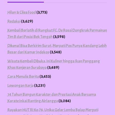
Hilan & Cilea Food
(3,773)
Redaksi
(3,629)
Kembali Berlatih di Rungkut FC, De Rossi Dongkrak Permainan
Tim B dari Posisi Bek Tengah
(3,598)
Dikenal Bisa Berkirim Surat, Merpati Pos Punya Kandang Lebih
Besar dari Kamar Indekos
(3,548)
Wisata Kembali Dibuka, Ini Kuliner hingga Ikan Panggang
Khas Kenjeran Surabaya
(3,489)
Cara Menulis Berita
(3,453)
Lowongan Kerja
(3,231)
14 Tahun Bangun Karakter dan Prestasi Anak Bersama
Karate Inkai Ranting Airlangga
(3,084)
Rayakan HUT RI Ke-76, Unika Gelar Lomba Balap Merpati