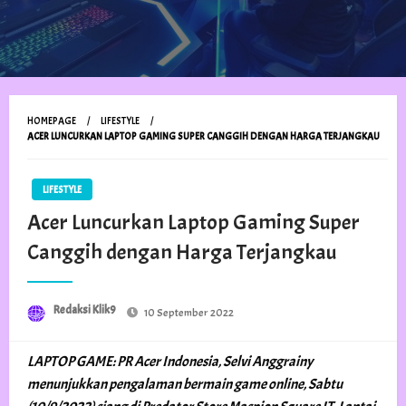
HOMEPAGE
LIFESTYLE
ACER LUNCURKAN LAPTOP GAMING SUPER CANGGIH DENGAN HARGA TERJANGKAU
LIFESTYLE
Acer Luncurkan Laptop Gaming Super
Canggih dengan Harga Terjangkau
Posted
Redaksi Klik9
10 September 2022
on
LAPTOP GAME: PR Acer Indonesia, Selvi Anggrainy
menunjukkan pengalaman bermain game online, Sabtu