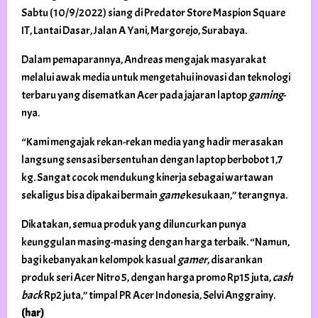
Sabtu (10/9/2022) siang di Predator Store Maspion Square
IT, Lantai Dasar, Jalan A Yani, Margorejo, Surabaya.
Dalam pemaparannya, Andreas mengajak masyarakat
melalui awak media untuk mengetahui inovasi dan teknologi
terbaru yang disematkan Acer pada jajaran laptop
gaming
-
nya.
“Kami mengajak rekan-rekan media yang hadir merasakan
langsung sensasi bersentuhan dengan laptop berbobot 1,7
kg. Sangat cocok mendukung kinerja sebagai wartawan
sekaligus bisa dipakai bermain
game
kesukaan,” terangnya.
Dikatakan, semua produk yang diluncurkan punya
keunggulan masing-masing dengan harga terbaik. “Namun,
bagi kebanyakan kelompok kasual
gamer
, disarankan
produk seri Acer Nitro 5, dengan harga promo Rp15 juta,
cash
back
Rp2 juta,” timpal PR Acer Indonesia, Selvi Anggrainy.
(har)