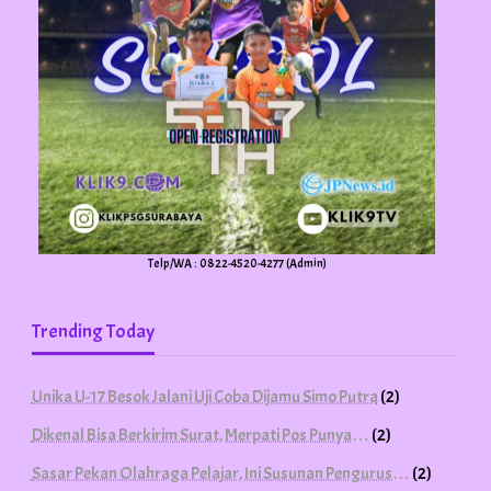
Telp/WA : 0822-4520-4277 (Admin)
Trending Today
Unika U-17 Besok Jalani Uji Coba Dijamu Simo Putra
(2)
Dikenal Bisa Berkirim Surat, Merpati Pos Punya…
(2)
Sasar Pekan Olahraga Pelajar, Ini Susunan Pengurus…
(2)