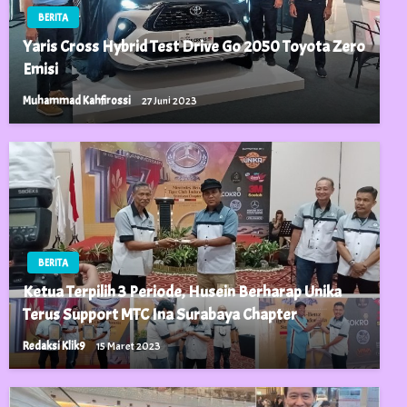
BERITA
Yaris Cross Hybrid Test Drive Go 2050 Toyota Zero
Emisi
Muhammad Kahfirossi
27 Juni 2023
BERITA
Ketua Terpilih 3 Periode, Husein Berharap Unika
Terus Support MTC Ina Surabaya Chapter
Redaksi Klik9
15 Maret 2023