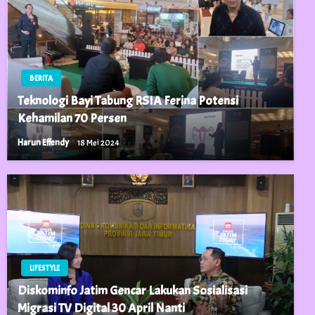
BERITA
Teknologi Bayi Tabung RSIA Ferina Potensi
Kehamilan 70 Persen
Harun Effendy
18 Mei 2024
LIFESTYLE
Diskominfo Jatim Gencar Lakukan Sosialisasi
Migrasi TV Digital 30 April Nanti