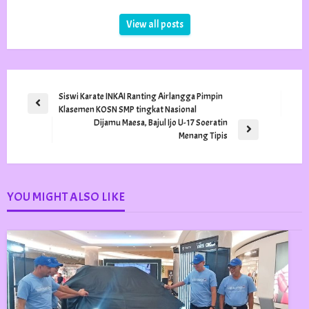
View all posts
Navigasi
Siswi Karate INKAI Ranting Airlangga Pimpin
Previous
Klasemen KOSN SMP tingkat Nasional
pos
Post
Dijamu Maesa, Bajul Ijo U-17 Soeratin
Next
Menang Tipis
Post
YOU MIGHT ALSO LIKE