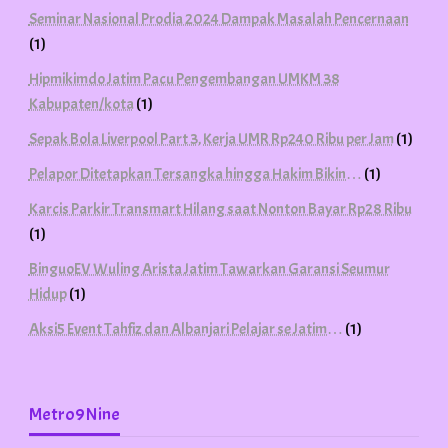
Seminar Nasional Prodia 2024 Dampak Masalah Pencernaan
(1)
Hipmikimdo Jatim Pacu Pengembangan UMKM 38
Kabupaten/kota
(1)
Sepak Bola Liverpool Part 3, Kerja UMR Rp240 Ribu per Jam
(1)
Pelapor Ditetapkan Tersangka hingga Hakim Bikin…
(1)
Karcis Parkir Transmart Hilang saat Nonton Bayar Rp28 Ribu
(1)
BinguoEV Wuling Arista Jatim Tawarkan Garansi Seumur
Hidup
(1)
Aksi5 Event Tahfiz dan Albanjari Pelajar se Jatim…
(1)
Metro9Nine