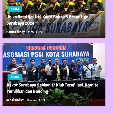
BERITA
Unika Bajul Ijo U-12 Kunci Babak 8 Besar Liga
Surabaya 2024
Harun Effendy
21 Mei 2024
BERITA
Askot Surabaya Sahkan 17 Klub Terafiliasi, Komite
Pemilihan dan Banding
Redaksi Klik9
11 Januari 2022