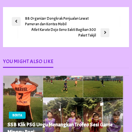
Navigasi
88 Organizer Dongkrak Penjualan Lewat
Previous
Pameran dan Kontes Mobil
pos
Post
Atlet Karate Dojo Seno Sakti Bagikan 300
Next
Paket Takjil
Post
YOU MIGHT ALSO LIKE
BERITA
SSB Klik PSG Ungu Menangkan Trofeo Sesi Game