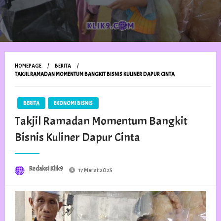
HOMEPAGE
BERITA
TAKJIL RAMADAN MOMENTUM BANGKIT BISNIS KULINER DAPUR CINTA
BERITA
EKONOMI BISNIS
Takjil Ramadan Momentum Bangkit
Bisnis Kuliner Dapur Cinta
Posted
Redaksi Klik9
17 Maret 2025
on