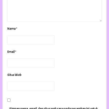
Nama
*
Email
*
Situs Web
Simpan nama, email, dan situs web saya pada peramban ini untuk