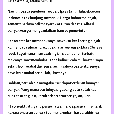
Cinta Amalia, selaku pemilik.
Namun, pasca pandemi hingga pilpres tahun lalu, ekonomi
Indonesia tak kunjung membaik. Harga bahan melonjak,
sementara daya beli masyarakat turun drastis. Alhasil,
banyak warga mengandalkan bansos pemerintah.
“Keterampilan memasak saya, sewaktu kecil sering diajak
kuliner papa almarhum. Juga diajari memasak khas Chinese
food. Bagaimana memasak higienis dan bahan terbaik.
Makanya saat membuka usaha kuliner kala itu, buatan saya
selalu lebih mahal dari pasaran, misalnya pastel itu, punya
saya lebih mahal seribu lah,” katanya.
Bahkan, pernah dia mengaku mendapat orderan lumayan
banyak. Yang mana pastelnya digabung satu kotak kue
buatan orang lain, untuk arisan atau pengajian, lupa.
“Tapi waktu itu, yang pesan nawar harga pasaran. Tertarik
karena orderan banyak tapi menurunkan harga, akhirnya