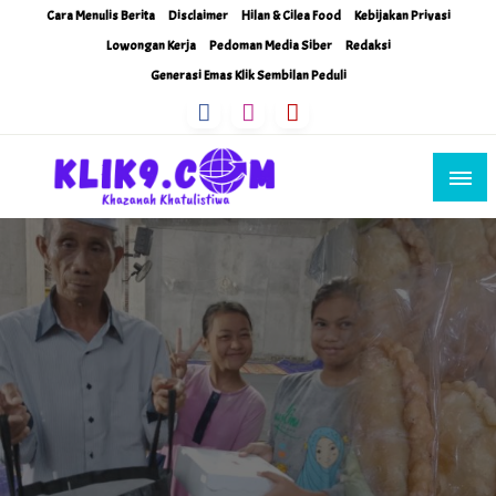
Skip
Cara Menulis Berita
Disclaimer
Hilan & Cilea Food
Kebijakan Privasi
to
Lowongan Kerja
Pedoman Media Siber
Redaksi
content
Generasi Emas Klik Sembilan Peduli
Khazanah Khatulistiwa
Klik9Nine