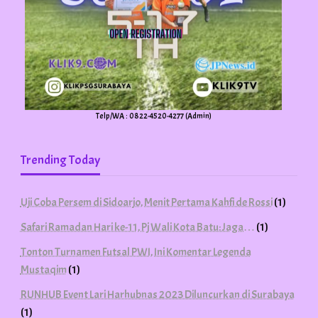
Telp/WA : 0822-4520-4277 (Admin)
Trending Today
Uji Coba Persem di Sidoarjo, Menit Pertama Kahfi de Rossi
(1)
Safari Ramadan Hari ke-11, Pj Wali Kota Batu: Jaga…
(1)
Tonton Turnamen Futsal PWI, Ini Komentar Legenda
Mustaqim
(1)
RUNHUB Event Lari Harhubnas 2023 Diluncurkan di Surabaya
(1)