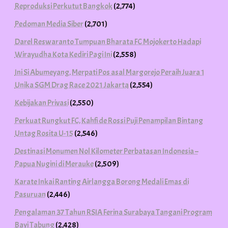
Reproduksi Perkutut Bangkok
(2,774)
Pedoman Media Siber
(2,701)
Darel Reswaranto Tumpuan Bharata FC Mojokerto Hadapi
Wirayudha Kota Kediri Pagi Ini
(2,558)
Ini Si Abumeyang, Merpati Pos asal Margorejo Peraih Juara 1
Unika SGM Drag Race 2021 Jakarta
(2,554)
Kebijakan Privasi
(2,550)
Perkuat Rungkut FC, Kahfi de Rossi Puji Penampilan Bintang
Untag Rosita U-15
(2,546)
Destinasi Monumen Nol Kilometer Perbatasan Indonesia –
Papua Nugini di Merauke
(2,509)
Karate Inkai Ranting Airlangga Borong Medali Emas di
Pasuruan
(2,446)
Pengalaman 37 Tahun RSIA Ferina Surabaya Tangani Program
Bayi Tabung
(2,428)