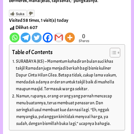
bermerek, mahal jelas, tapi sehat,” pungkasnya.
Suka
Visited 58 times, 1 visit(s) today
Dilihat:
607
0
Shares
Table of Contents
SURABAYA (KS) – Momentum kehadiran bulan suci khas
takjil Ramadan juga menjadi berkah bagi bisnis kuliner
Dapur Cinta Hilan Cilea. Betapa tidak, cukup lama vakum,
mendadak adanya orderan untuk takjil baik di musholla
maupun masjid. Termasuk warga sekitar.
Namun, rupanya, orang-orang yang pernah mencecap
menu buatannya, terus membuat penasaran. Dan
seringkali usul membuat kue dan nasi lagi. “Eh, nggak
menyangka, pelanggan kini tidak menyoal harga, ya
sudah, dengan bismillah buka lagi,” ucapnya bahagia.