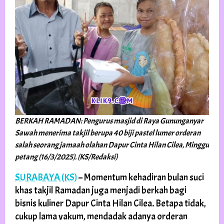
BERKAH RAMADAN: Pengurus masjid di Raya Gununganyar
Sawah menerima takjil berupa 40 biji pastel lumer orderan
salah seorang jamaah olahan Dapur Cinta Hilan Cilea, Minggu
petang (16/3/2025). (KS/Redaksi)
SURABAYA (KS)
– Momentum kehadiran bulan suci
khas takjil Ramadan juga menjadi berkah bagi
bisnis kuliner Dapur Cinta Hilan Cilea. Betapa tidak,
cukup lama vakum, mendadak adanya orderan