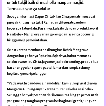
untuk takjil baik di musholla maupun masjid.
Termasuk warga sekitar.
Sebagai informasi, Dapur Cinta Hilan Cilea pernah mencapai
puncak khususnya takjil Ramadan di tengah pandemi
beberapa tahun lalu. Pasalnya, kala itu dengan produk favorit
Nasi Bebek Mangrove varian goreng dan rica-rica booming
hingga meja pemerintahan.
Selain karena membuat nasi bungkus Bebek Mangrove
dengan harga hanya Rp6 ribu. Sejatinya, bakat memasak
selaku owner Ibu Cinta, juga menjadi poin penting, produk kue
basah unggulan seperti pastel lumer dan lumpia rebung
begitu digemari pelanggan.
“Pada waktu pandemi, alhamdulilah kami cukup viral di area
Mangrove Gununganyar karena murah sekelas nasi bebek.
Sehingga banyak pesanan dari komunitas hingga pemerintah
yang melangsungkan program berbagi nasi gratis,” ungkap