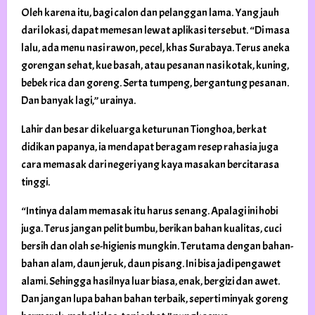
Oleh karena itu, bagi calon dan pelanggan lama. Yang jauh
dari lokasi, dapat memesan lewat aplikasi tersebut. “Di masa
lalu, ada menu nasi rawon, pecel, khas Surabaya. Terus aneka
gorengan sehat, kue basah, atau pesanan nasi kotak, kuning,
bebek rica dan goreng. Serta tumpeng, bergantung pesanan.
Dan banyak lagi,” urainya.
Lahir dan besar di keluarga keturunan Tionghoa, berkat
didikan papanya, ia mendapat beragam resep rahasia juga
cara memasak dari negeri yang kaya masakan bercitarasa
tinggi.
“Intinya dalam memasak itu harus senang. Apalagi ini hobi
juga. Terus jangan pelit bumbu, berikan bahan kualitas, cuci
bersih dan olah se-higienis mungkin. Terutama dengan bahan-
bahan alam, daun jeruk, daun pisang. Ini bisa jadi pengawet
alami. Sehingga hasilnya luar biasa, enak, bergizi dan awet.
Dan jangan lupa bahan bahan terbaik, seperti minyak goreng