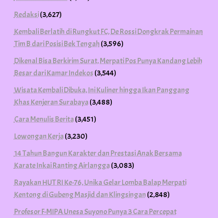
Redaksi
(3,627)
Kembali Berlatih di Rungkut FC, De Rossi Dongkrak Permainan
Tim B dari Posisi Bek Tengah
(3,596)
Dikenal Bisa Berkirim Surat, Merpati Pos Punya Kandang Lebih
Besar dari Kamar Indekos
(3,544)
Wisata Kembali Dibuka, Ini Kuliner hingga Ikan Panggang
Khas Kenjeran Surabaya
(3,488)
Cara Menulis Berita
(3,451)
Lowongan Kerja
(3,230)
14 Tahun Bangun Karakter dan Prestasi Anak Bersama
Karate Inkai Ranting Airlangga
(3,083)
Rayakan HUT RI Ke-76, Unika Gelar Lomba Balap Merpati
Kentong di Gubeng Masjid dan Klingsingan
(2,848)
Profesor F-MIPA Unesa Suyono Punya 3 Cara Percepat