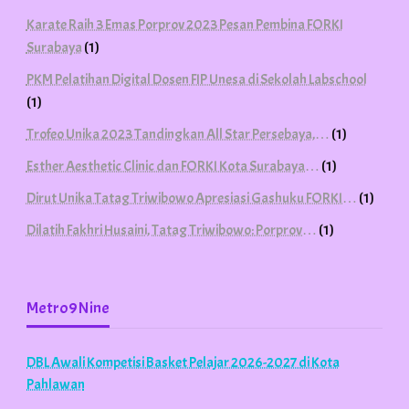
Karate Raih 3 Emas Porprov 2023 Pesan Pembina FORKI
Surabaya
(1)
PKM Pelatihan Digital Dosen FIP Unesa di Sekolah Labschool
(1)
Trofeo Unika 2023 Tandingkan All Star Persebaya,…
(1)
Esther Aesthetic Clinic dan FORKI Kota Surabaya…
(1)
Dirut Unika Tatag Triwibowo Apresiasi Gashuku FORKI…
(1)
Dilatih Fakhri Husaini, Tatag Triwibowo: Porprov…
(1)
Metro9Nine
DBL Awali Kompetisi Basket Pelajar 2026-2027 di Kota
Pahlawan