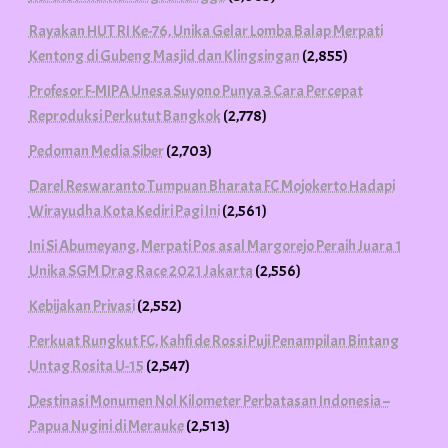
Rayakan HUT RI Ke-76, Unika Gelar Lomba Balap Merpati
Kentong di Gubeng Masjid dan Klingsingan
(2,855)
Profesor F-MIPA Unesa Suyono Punya 3 Cara Percepat
Reproduksi Perkutut Bangkok
(2,778)
Pedoman Media Siber
(2,703)
Darel Reswaranto Tumpuan Bharata FC Mojokerto Hadapi
Wirayudha Kota Kediri Pagi Ini
(2,561)
Ini Si Abumeyang, Merpati Pos asal Margorejo Peraih Juara 1
Unika SGM Drag Race 2021 Jakarta
(2,556)
Kebijakan Privasi
(2,552)
Perkuat Rungkut FC, Kahfi de Rossi Puji Penampilan Bintang
Untag Rosita U-15
(2,547)
Destinasi Monumen Nol Kilometer Perbatasan Indonesia –
Papua Nugini di Merauke
(2,513)