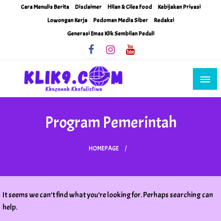
Skip
Cara Menulis Berita
Disclaimer
Hilan & Cilea Food
Kebijakan Privasi
to
Lowongan Kerja
Pedoman Media Siber
Redaksi
content
Generasi Emas Klik Sembilan Peduli
Khazanah Khatulistiwa
Klik9Nine
Program Pemerintah
HOMEPAGE
It seems we can’t find what you’re looking for. Perhaps searching can
help.