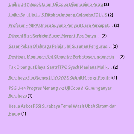
Unika U-17 Besok Jalani Uji Coba Dijamu Simo Putra
(2)
Unika Bajul Ijo U-15 Ditahan Imbang Colombo FC U-15
(2)
Profesor F-MIPA Unesa Suyono Punya 3 Cara Percepat…
(2)
Dikenal Bisa Berkirim Surat, Merpati Pos Punya…
(2)
Sasar Pekan Olahraga Pelajar, Ini Susunan Pengurus…
(2)
Destinasi Monumen Nol Kilometer Perbatasan Indonesia…
(2)
Tak Dipungut Biaya, Santri TPQ Syech Maulana Malik…
(2)
Surabaya Fun Games U-10 2025 Kickoff Minggu Pagi Ini
(1)
PSG U-14 Progres Menang 7-2 Uji Coba di Gununganyar
Surabaya
(1)
Ketua Askot PSSI Surabaya Temui Wasit Ubah Sistem dan
Honor
(1)