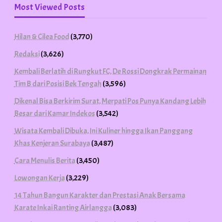
Most Viewed Posts
Hilan & Cilea Food
(3,770)
Redaksi
(3,626)
Kembali Berlatih di Rungkut FC, De Rossi Dongkrak Permainan
Tim B dari Posisi Bek Tengah
(3,596)
Dikenal Bisa Berkirim Surat, Merpati Pos Punya Kandang Lebih
Besar dari Kamar Indekos
(3,542)
Wisata Kembali Dibuka, Ini Kuliner hingga Ikan Panggang
Khas Kenjeran Surabaya
(3,487)
Cara Menulis Berita
(3,450)
Lowongan Kerja
(3,229)
14 Tahun Bangun Karakter dan Prestasi Anak Bersama
Karate Inkai Ranting Airlangga
(3,083)