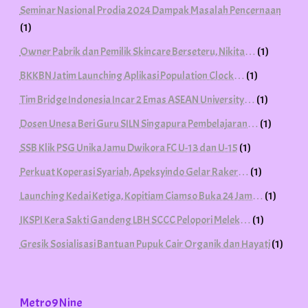
Seminar Nasional Prodia 2024 Dampak Masalah Pencernaan
(1)
Owner Pabrik dan Pemilik Skincare Berseteru, Nikita…
(1)
BKKBN Jatim Launching Aplikasi Population Clock…
(1)
Tim Bridge Indonesia Incar 2 Emas ASEAN University…
(1)
Dosen Unesa Beri Guru SILN Singapura Pembelajaran…
(1)
SSB Klik PSG Unika Jamu Dwikora FC U-13 dan U-15
(1)
Perkuat Koperasi Syariah, Apeksyindo Gelar Raker…
(1)
Launching Kedai Ketiga, Kopitiam Ciamso Buka 24 Jam…
(1)
IKSPI Kera Sakti Gandeng LBH SCCC Pelopori Melek…
(1)
Gresik Sosialisasi Bantuan Pupuk Cair Organik dan Hayati
(1)
Metro9Nine