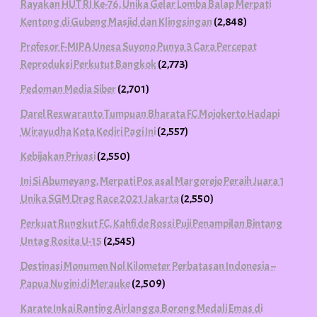
Rayakan HUT RI Ke-76, Unika Gelar Lomba Balap Merpati
Kentong di Gubeng Masjid dan Klingsingan
(2,848)
Profesor F-MIPA Unesa Suyono Punya 3 Cara Percepat
Reproduksi Perkutut Bangkok
(2,773)
Pedoman Media Siber
(2,701)
Darel Reswaranto Tumpuan Bharata FC Mojokerto Hadapi
Wirayudha Kota Kediri Pagi Ini
(2,557)
Kebijakan Privasi
(2,550)
Ini Si Abumeyang, Merpati Pos asal Margorejo Peraih Juara 1
Unika SGM Drag Race 2021 Jakarta
(2,550)
Perkuat Rungkut FC, Kahfi de Rossi Puji Penampilan Bintang
Untag Rosita U-15
(2,545)
Destinasi Monumen Nol Kilometer Perbatasan Indonesia –
Papua Nugini di Merauke
(2,509)
Karate Inkai Ranting Airlangga Borong Medali Emas di