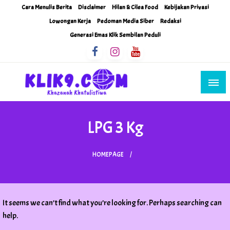
Skip
Cara Menulis Berita
Disclaimer
Hilan & Cilea Food
Kebijakan Privasi
to
Lowongan Kerja
Pedoman Media Siber
Redaksi
content
Generasi Emas Klik Sembilan Peduli
Khazanah Khatulistiwa
Klik9Nine
LPG 3 Kg
HOMEPAGE
It seems we can’t find what you’re looking for. Perhaps searching can
help.