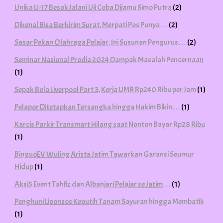
Unika U-17 Besok Jalani Uji Coba Dijamu Simo Putra
(2)
Dikenal Bisa Berkirim Surat, Merpati Pos Punya…
(2)
Sasar Pekan Olahraga Pelajar, Ini Susunan Pengurus…
(2)
Seminar Nasional Prodia 2024 Dampak Masalah Pencernaan
(1)
Sepak Bola Liverpool Part 3, Kerja UMR Rp240 Ribu per Jam
(1)
Pelapor Ditetapkan Tersangka hingga Hakim Bikin…
(1)
Karcis Parkir Transmart Hilang saat Nonton Bayar Rp28 Ribu
(1)
BinguoEV Wuling Arista Jatim Tawarkan Garansi Seumur
Hidup
(1)
Aksi5 Event Tahfiz dan Albanjari Pelajar se Jatim…
(1)
Penghuni Liponsos Keputih Tanam Sayuran hingga Membatik
(1)