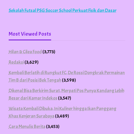
Sekolah Futsal PSG Soccer School Perkuat Fisik dan Dasar
Most Viewed Posts
Hilan & Cilea Food
(3,773)
Redaksi
(3,629)
Kembali Berlatih di Rungkut FC, De Rossi Dongkrak Permainan
Tim B dari Posisi Bek Tengah
(3,598)
Dikenal Bisa Berkirim Surat, Merpati Pos Punya Kandang Lebih
Besar dari Kamar Indekos
(3,547)
Wisata Kembali Dibuka, Ini Kuliner hingga Ikan Panggang
Khas Kenjeran Surabaya
(3,489)
Cara Menulis Berita
(3,453)