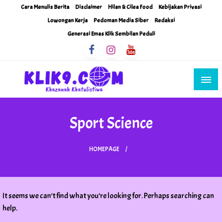
Skip
Cara Menulis Berita
Disclaimer
Hilan & Cilea Food
Kebijakan Privasi
to
Lowongan Kerja
Pedoman Media Siber
Redaksi
content
Generasi Emas Klik Sembilan Peduli
Khazanah Khatulistiwa
Klik9Nine
Sport Science
HOMEPAGE
It seems we can’t find what you’re looking for. Perhaps searching can
help.