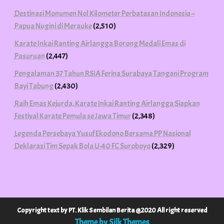
Destinasi Monumen Nol Kilometer Perbatasan Indonesia –
Papua Nugini di Merauke
(2,510)
Karate Inkai Ranting Airlangga Borong Medali Emas di
Pasuruan
(2,447)
Pengalaman 37 Tahun RSIA Ferina Surabaya Tangani Program
Bayi Tabung
(2,430)
Raih Emas Kejurda, Karate Inkai Ranting Airlangga Siapkan
Festival Karate Pemula se Jawa Timur
(2,348)
Legenda Persebaya Yusuf Ekodono Bersama PP Nasional
Deklarasi Tim Sepak Bola U-40 FC Suroboyo
(2,329)
Copyright text by PT. Klik Sembilan Berita @2020 All right reserved
Theme by Silk Themes