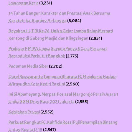
Lowongan Kerja
(3,231)
14 Tahun Bangun Karakter dan Prestasi Anak Bersama
Karate Inkai Ranting Airlangga
(3,084)
Rayakan HUT RI Ke-76, Unika Gelar Lomba Balap Merpati
Kentong di Gubeng Masjid dan Klingsingan
(2,851)
Profesor F-MIPA Unesa Suyono Punya 3 Cara Percepat
Reproduksi Perkutut Bangkok
(2,775)
Pedoman Media Siber
(2,702)
Darel Reswaranto Tumpuan Bharata FC Mojokerto Hadapi
Wirayudha Kota Kediri Pagi Ini
(2,560)
Ini Si Abumeyang, Merpati Pos asal Margorejo Peraih Juara 1
Unika SGM Drag Race 2021 Jakarta
(2,555)
Kebijakan Privasi
(2,552)
Perkuat Rungkut FC, Kahfi de Rossi Puji Penampilan Bintang
Untag Rosita U-15
(2,547)