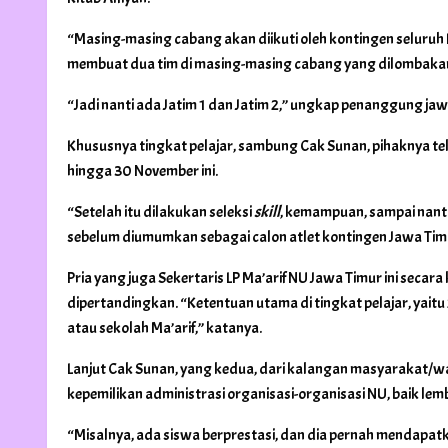
“Masing-masing cabang akan diikuti oleh kontingen seluruh
membuat dua tim di masing-masing cabang yang dilombaka
“Jadi nanti ada Jatim 1 dan Jatim 2,” ungkap penanggung jaw
Khususnya tingkat pelajar, sambung Cak Sunan, pihaknya te
hingga 30 November ini.
“Setelah itu dilakukan seleksi
skill
, kemampuan, sampai nanti
sebelum diumumkan sebagai calon atlet kontingen Jawa Timu
Pria yang juga Sekertaris LP Ma’arif NU Jawa Timur ini secar
dipertandingkan. “Ketentuan utama di tingkat pelajar, yaitu
atau sekolah Ma’arif,” katanya.
Lanjut Cak Sunan, yang kedua, dari kalangan masyarakat/wa
kepemilikan administrasi organisasi-organisasi NU, baik 
“Misalnya, ada siswa berprestasi, dan dia pernah mendapatka