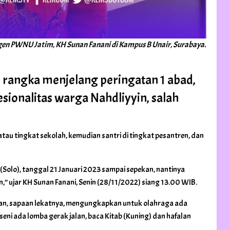
en PWNU Jatim, KH Sunan Fanani di Kampus B Unair, Surabaya.
rangka menjelang peringatan 1 abad,
onalitas warga Nahdliyyin, salah
 atau tingkat sekolah, kemudian santri di tingkat pesantren, dan
Solo), tanggal 21 Januari 2023 sampai sepekan, nantinya
” ujar KH Sunan Fanani, Senin (28/11/2022) siang 13.00 WIB.
Sunan, sapaan lekatnya, mengungkapkan untuk olahraga ada
seni ada lomba gerak jalan, baca Kitab (Kuning) dan hafalan