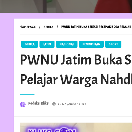
HOMEPAGE
BERITA
PWNU JATIM BUKA SELEKSI PESEPAK BOLA PELAJA
BERITA
JATIM
NASIONAL
PENDIDIKAN
SPORT
PWNU Jatim Buka Se
Pelajar Warga Nahdl
Posted
Redaksi Klik9
29 November 2022
on