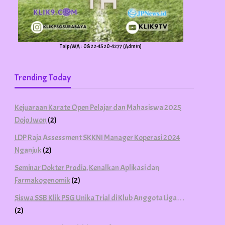
Telp/WA : 0822-4520-4277 (Admin)
Trending Today
Kejuaraan Karate Open Pelajar dan Mahasiswa 2025
Dojo Jwon
(2)
LDP Raja Assessment SKKNI Manager Koperasi 2024
Nganjuk
(2)
Seminar Dokter Prodia, Kenalkan Aplikasi dan
Farmakogenomik
(2)
Siswa SSB Klik PSG Unika Trial di Klub Anggota Liga…
(2)