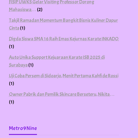
FISIP UWKS Gelar Visiting Professor Dorong
Mahasiswa…
(2)
Takjil Ramadan Momentum Bangkit Bisnis Kuliner Dapur
Cinta
(1)
Digda Siswa SMA 16 Raih Emas Kejurnas Karate INKADO
(1)
Auto Unika Support Kejuaraan Karate ISB 2025 di
Surabaya
(1)
Uji Coba Persem di Sidoarjo, Menit Pertama Kahfi de Rossi
(1)
Owner Pabrik dan Pemilik Skincare Berseteru, Nikita…
(1)
Metro9Nine