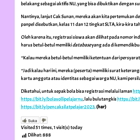
belakang sebagai aktifis NU, yang bisa dibuktikan dengan s
Nantinya, lanjut Cak Sunan, mereka akan kita pertemukan den
panpel disebutkan, kelas 11 dan 12 tingkat SLTA, kira-kira 
Oleh karena itu, registrasi siswa akan dilihat pada nomor 
harus betul-betul memiliki
database
yang ada di kemendikb
“Kalau mereka betul-betul memiliki ketentuan dari persyara
“Jadi kalau hari ini, mereka (peserta) memiliki surat keter
kartu anggota atau identitas sebagai warga NU, kami persi
Diketahui, untuk sepak bola bisa registrasi melalui laman
htt
https://bit.ly/bolavollipelajarnu
, lalu bulutangkis
https://bit
https://bit.ly/pencaksilatpelajar2023
.
(har)
Suka
Visited 51 times, 1 visit(s) today
Dilihat:
888