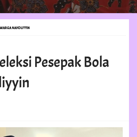
R WARGA NAHDLIYYIN
leksi Pesepak Bola
iyyin