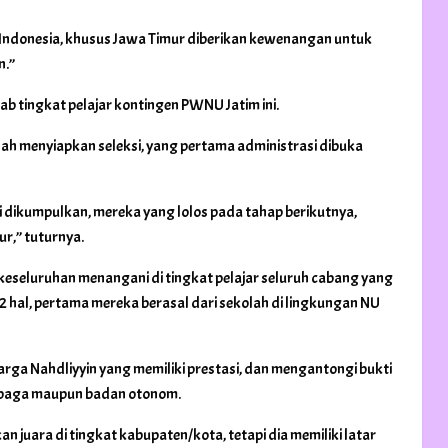
 Indonesia, khusus Jawa Timur diberikan kewenangan untuk
n.”
ab tingkat pelajar kontingen PWNU Jatim ini.
lah menyiapkan seleksi, yang pertama administrasi dibuka
 dikumpulkan, mereka yang lolos pada tahap berikutnya,
r,” tuturnya.
a keseluruhan menangani di tingkat pelajar seluruh cabang yang
 2 hal, pertama mereka berasal dari sekolah di lingkungan NU
rga Nahdliyyin yang memiliki prestasi, dan mengantongi bukti
lembaga maupun badan otonom.
n juara di tingkat kabupaten/kota, tetapi dia memiliki latar