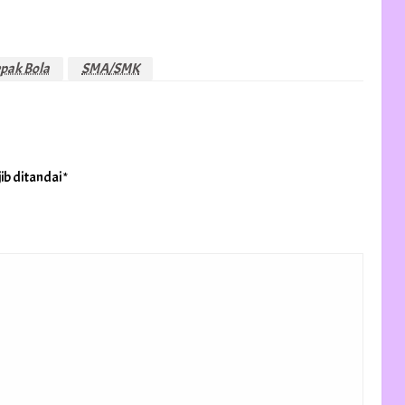
pak Bola
SMA/SMK
ib ditandai
*