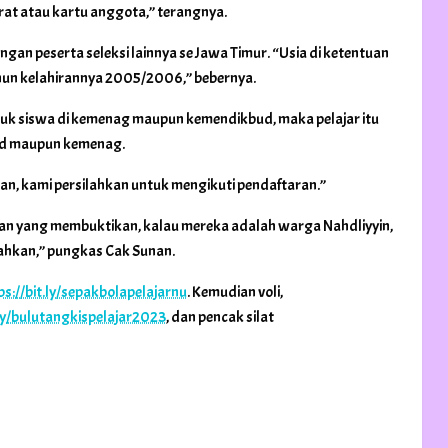
urat atau kartu anggota,” terangnya.
gan peserta seleksi lainnya se Jawa Timur. “Usia di ketentuan
tahun kelahirannya 2005/2006,” bebernya.
induk siswa di kemenag maupun kemendikbud, maka pelajar itu
ud maupun kemenag.
tan, kami persilahkan untuk mengikuti pendaftaran.”
angan yang membuktikan, kalau mereka adalah warga Nahdliyyin,
lahkan,” pungkas Cak Sunan.
ps://bit.ly/sepakbolapelajarnu
. Kemudian voli,
.ly/bulutangkispelajar2023
, dan pencak silat