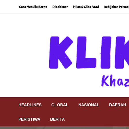
Skip
Cara Menulis Berita
Disclaimer
Hilan & Cilea Food
Kebijakan Privas
to
content
Khazanah Khatulistiwa
Klik9Nine
HEADLINES
GLOBAL
NASIONAL
DAERAH
PERISTIWA
BERITA