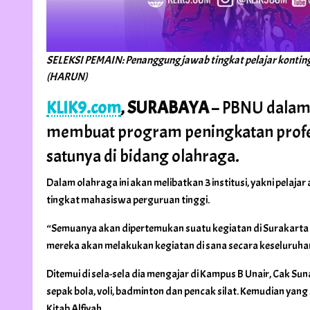
SELEKSI PEMAIN: Penanggung jawab tingkat pelajar konting
(HARUN)
KLIK9.com
, SURABAYA
– PBNU dalam 
membuat program peningkatan profesi
satunya di bidang olahraga.
Dalam olahraga ini akan melibatkan 3 institusi, yakni pelajar
tingkat mahasiswa perguruan tinggi.
“Semuanya akan dipertemukan suatu kegiatan di Surakarta (
mereka akan melakukan kegiatan di sana secara keseluruhan,
Ditemui di sela-sela dia mengajar di Kampus B Unair, Cak 
sepak bola, voli, badminton dan pencak silat. Kemudian yang 
Kitab Alfiyah.