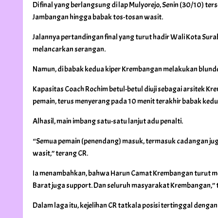
Di final yang berlangsung di lap Mulyorejo, Senin (30/10)
Jambangan hingga babak tos-tosan wasit.
Jalannya pertandingan final yang turut hadir Wali Kota Surab
melancarkan serangan.
Namun, di babak kedua kiper Krembangan melakukan blunde
Kapasitas Coach Rochim betul-betul diuji sebagai arsitek K
pemain, terus menyerang pada 10 menit terakhir babak kedua
Alhasil, main imbang satu-satu lanjut adu penalti.
“Semua pemain (penendang) masuk, termasuk cadangan juga.
wasit,” terang CR.
Ia menambahkan, bahwa Harun Camat Krembangan turut mens
Barat juga support. Dan seluruh masyarakat Krembangan,” tu
Dalam laga itu, kejelihan CR tatkala posisi tertinggal den