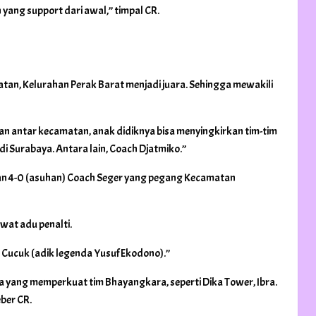
ang support dari awal,” timpal CR.
tan, Kelurahan Perak Barat menjadi juara. Sehingga mewakili
an antar kecamatan, anak didiknya bisa menyingkirkan tim-tim
 di Surabaya. Antara lain, Coach Djatmiko.”
kan 4-0 (asuhan) Coach Seger yang pegang Kecamatan
wat adu penalti.
Cucuk (adik legenda Yusuf Ekodono).”
da yang memperkuat tim Bhayangkara, seperti Dika Tower, Ibra.
eber CR.