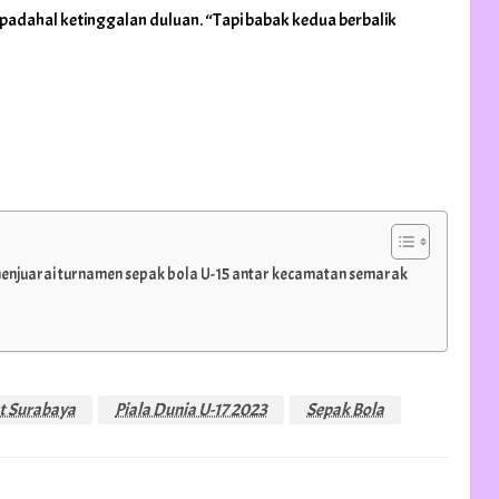
padahal ketinggalan duluan. “Tapi babak kedua berbalik
enjuarai turnamen sepak bola U-15 antar kecamatan semarak
t Surabaya
Piala Dunia U-17 2023
Sepak Bola