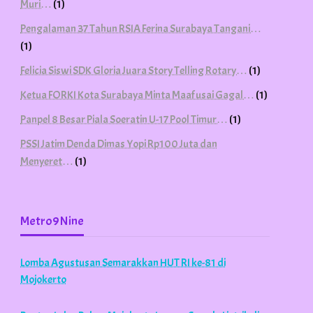
Muri…
(1)
Pengalaman 37 Tahun RSIA Ferina Surabaya Tangani…
(1)
Felicia Siswi SDK Gloria Juara Story Telling Rotary…
(1)
Ketua FORKI Kota Surabaya Minta Maaf usai Gagal…
(1)
Panpel 8 Besar Piala Soeratin U-17 Pool Timur…
(1)
PSSI Jatim Denda Dimas Yopi Rp100 Juta dan
Menyeret…
(1)
Metro9Nine
Lomba Agustusan Semarakkan HUT RI ke-81 di
Mojokerto