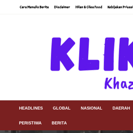
Skip
Cara Menulis Berita
Disclaimer
Hilan & Cilea Food
Kebijakan Privas
to
content
Khazanah Khatulistiwa
Klik9Nine
HEADLINES
GLOBAL
NASIONAL
DAERAH
PERISTIWA
BERITA