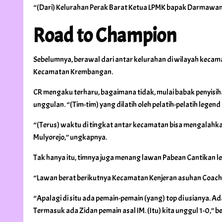
“(Dari) Kelurahan Perak Barat Ketua LPMK bapak Darmawan y
Road to Champion
Sebelumnya, berawal dari antar kelurahan di wilayah kecama
Kecamatan Krembangan.
CR mengaku terharu, bagaimana tidak, mulai babak penyisih
unggulan. “(Tim-tim) yang dilatih oleh pelatih-pelatih legend
“(Terus) waktu di tingkat antar kecamatan bisa mengalah
Mulyorejo,” ungkapnya.
Tak hanya itu, timnya juga menang lawan Pabean Cantikan le
“Lawan berat berikutnya Kecamatan Kenjeran asuhan Coach 
“Apalagi di situ ada pemain-pemain (yang) top di usianya. A
Termasuk ada Zidan pemain asal IM. (Itu) kita unggul 1-0,” b