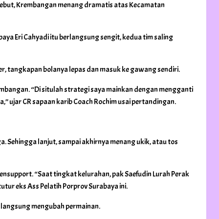
 tersebut, Krembangan menang dramatis atas Kecamatan
aya Eri Cahyadi itu berlangsung sengit, kedua tim saling
r, tangkapan bolanya lepas dan masuk ke gawang sendiri.
rembangan. “Di situlah strategi saya mainkan dengan mengganti
,” ujar CR sapaan karib Coach Rochim usai pertandingan.
 Sehingga lanjut, sampai akhirnya menang ukik, atau tos
upport. “Saat tingkat kelurahan, pak Saefudin Lurah Perak
tur eks Ass Pelatih Porprov Surabaya ini.
gan langsung mengubah permainan.