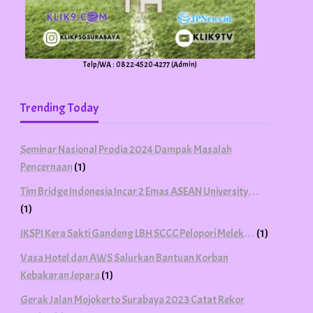
Telp/WA : 0822-4520-4277 (Admin)
Trending Today
Seminar Nasional Prodia 2024 Dampak Masalah
Pencernaan
(1)
Tim Bridge Indonesia Incar 2 Emas ASEAN University…
(1)
IKSPI Kera Sakti Gandeng LBH SCCC Pelopori Melek…
(1)
Vasa Hotel dan AWS Salurkan Bantuan Korban
Kebakaran Jepara
(1)
Gerak Jalan Mojokerto Surabaya 2023 Catat Rekor