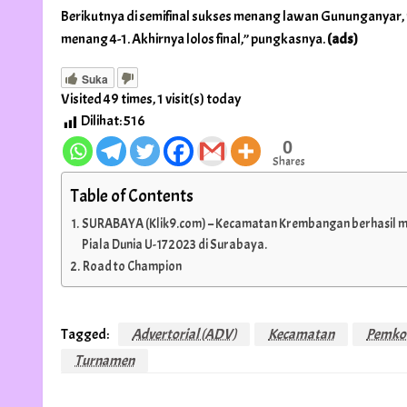
Berikutnya di semifinal sukses menang lawan Gununganyar, 
menang 4-1. Akhirnya lolos final,” pungkasnya.
(ads)
Suka
Visited 49 times, 1 visit(s) today
Dilihat:
516
0
Shares
Table of Contents
SURABAYA (Klik9.com) – Kecamatan Krembangan berhasil m
Piala Dunia U-17 2023 di Surabaya.
Road to Champion
Tagged:
Advertorial (ADV)
Kecamatan
Pemko
Turnamen