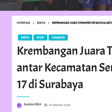
HOMEPAGE
BERITA
KREMBANGAN JUARA TURNAMEN SEPAK BOLA ANTAR
BERITA
SPORT
SURABAYA
Krembangan Juara 
antar Kecamatan Se
17 di Surabaya
Posted
Redaksi Klik9
31 Oktober 2023
on