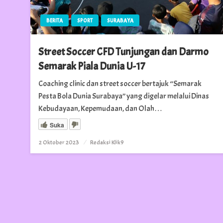
BERITA
SPORT
SURABAYA
Street Soccer CFD Tunjungan dan Darmo
Semarak Piala Dunia U-17
Coaching clinic dan street soccer bertajuk “Semarak
Pesta Bola Dunia Surabaya” yang digelar melalui Dinas
Kebudayaan, Kepemudaan, dan Olah…
Suka
Posted
2 Oktober 2023
Redaksi Klik9
on