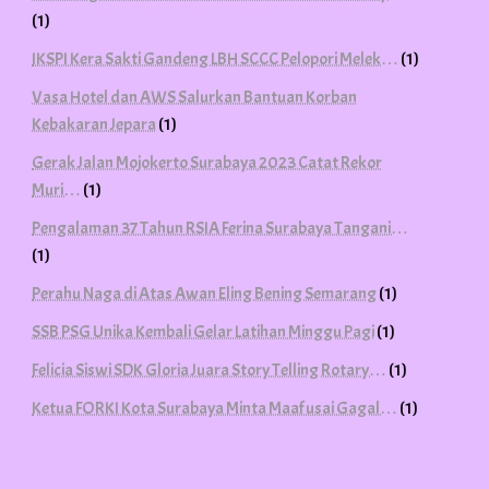
(1)
IKSPI Kera Sakti Gandeng LBH SCCC Pelopori Melek…
(1)
Vasa Hotel dan AWS Salurkan Bantuan Korban
Kebakaran Jepara
(1)
Gerak Jalan Mojokerto Surabaya 2023 Catat Rekor
Muri…
(1)
Pengalaman 37 Tahun RSIA Ferina Surabaya Tangani…
(1)
Perahu Naga di Atas Awan Eling Bening Semarang
(1)
SSB PSG Unika Kembali Gelar Latihan Minggu Pagi
(1)
Felicia Siswi SDK Gloria Juara Story Telling Rotary…
(1)
Ketua FORKI Kota Surabaya Minta Maaf usai Gagal…
(1)