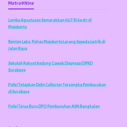
Metro9Nine
Lomba Agustusan Semarakkan HUT RI ke-81 di
Mojokerto
Rentan Laka, Polres Mojokerto Larang Sepeda Listrik di
Jalan Raya
Sekolah Rakyat Kedung Cowek Diapreasi DPRD
Surabaya
Polisi Tetapkan Debt Collector Tersangka Pembacokan
di Surabaya
Polisi Terus Buru DPO Pembunuhan ASN Bangkalan