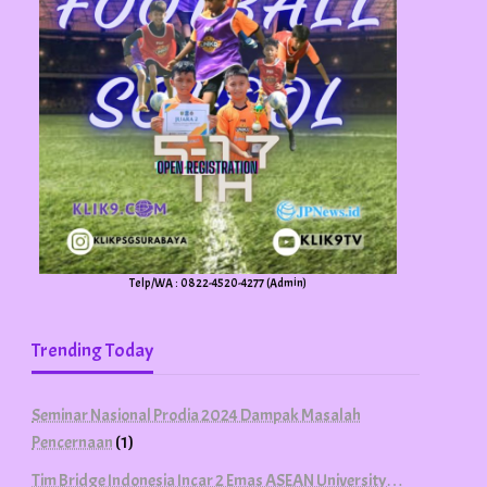
Telp/WA : 0822-4520-4277 (Admin)
Trending Today
Seminar Nasional Prodia 2024 Dampak Masalah
Pencernaan
(1)
Tim Bridge Indonesia Incar 2 Emas ASEAN University…