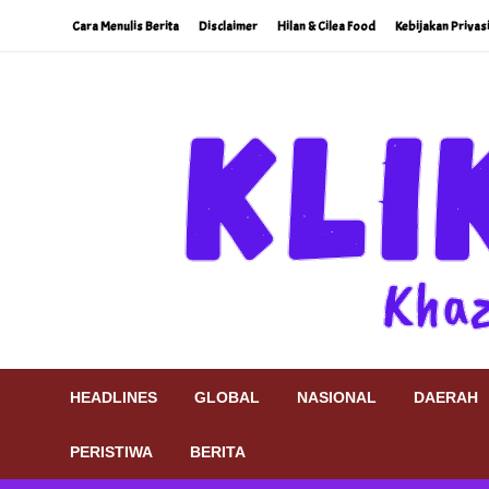
Skip
Cara Menulis Berita
Disclaimer
Hilan & Cilea Food
Kebijakan Privas
to
content
Khazanah Khatulistiwa
Klik9Nine
HEADLINES
GLOBAL
NASIONAL
DAERAH
PERISTIWA
BERITA