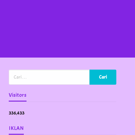
Visitors
336,433
IKLAN