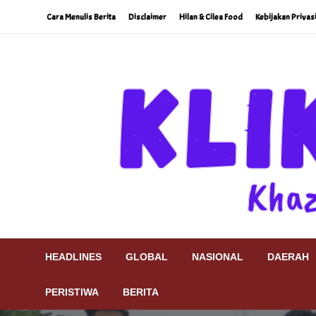
Skip
Cara Menulis Berita
Disclaimer
Hilan & Cilea Food
Kebijakan Privas
to
content
Khazanah Khatulistiwa
Klik9Nine
HEADLINES
GLOBAL
NASIONAL
DAERAH
PERISTIWA
BERITA