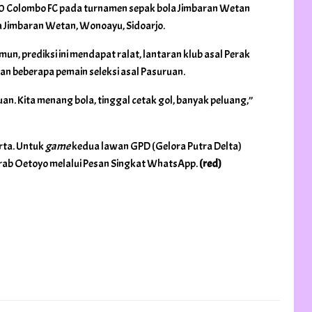
0-0 Colombo FC pada turnamen sepak bola Jimbaran Wetan
sa Jimbaran Wetan, Wonoayu, Sidoarjo.
un, prediksi ini mendapat ralat, lantaran klub asal Perak
an beberapa pemain seleksi asal Pasuruan.
n. Kita menang bola, tinggal cetak gol, banyak peluang,”
erta. Untuk
game
kedua lawan GPD (Gelora Putra Delta)
akrab Oetoyo melalui Pesan Singkat WhatsApp.
(red)