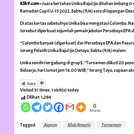
Klik9.com –
Juara bertahan Unika Bajul Ijo ditahan imbang 
Ramadan Cup II U-15 2022, Sabtu (9/4) sore di lapangan De
Di atas kertas sebetulnya Unika bisa mengatasi Colombo. Nam
tersebut diperkuat sejumlah pemain jebolan Persebaya EPA d
“Colombo banyak (diperkuat) dari Persebaya EPA dan Pasurua
terang Pelatih Unika Bajul Ijo Oetoyo, Sabtu (9/4) malam.
Unika sendiri tergabung di grup E. “Turnamen diikuti 20 pes
Sidoarjo, hari Jumat jam 16.00 WIB,” terang Toyo, sapaan 
Suka
Visited 31 times, 1 visit(s) today
Dilihat:
1,284
0
Shares
Tagged:
Asprov
Klub Amatir
Turnamen