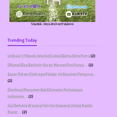
Telp/WA : 0822-4520-4277 (Admin)
Trending Today
Unika U-17 Besok Jalani Uji Coba Dijamu Simo Putra
(2)
Dikenal Bisa Berkirim Surat, Merpati Pos Punya…
(2)
Sasar Pekan Olahraga Pelajar, Ini Susunan Pengurus…
(2)
Destinasi Monumen Nol Kilometer Perbatasan
Indonesia…
(2)
Gol Semata Wayang Fahri ke Gawang Untag Rosita
Bayar…
(2)