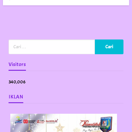
on
Visitors
340,006
IKLAN