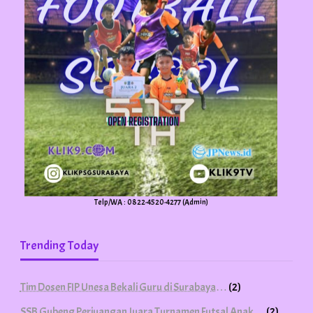
Telp/WA : 0822-4520-4277 (Admin)
Trending Today
Tim Dosen FIP Unesa Bekali Guru di Surabaya…
(2)
SSB Gubeng Perjuangan Juara Turnamen Futsal Anak…
(2)