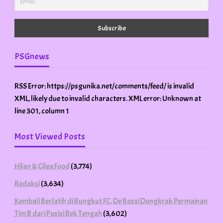
PSGnews
RSS Error: https://psgunika.net/comments/feed/ is invalid
XML, likely due to invalid characters. XML error: Unknown at
line 301, column 1
Most Viewed Posts
Hilan & Cilea Food
(3,774)
Redaksi
(3,634)
Kembali Berlatih di Rungkut FC, De Rossi Dongkrak Permainan
Tim B dari Posisi Bek Tengah
(3,602)