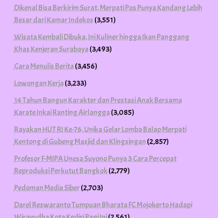
Dikenal Bisa Berkirim Surat, Merpati Pos Punya Kandang Lebih
Besar dari Kamar Indekos
(3,551)
Wisata Kembali Dibuka, Ini Kuliner hingga Ikan Panggang
Khas Kenjeran Surabaya
(3,493)
Cara Menulis Berita
(3,456)
Lowongan Kerja
(3,233)
14 Tahun Bangun Karakter dan Prestasi Anak Bersama
Karate Inkai Ranting Airlangga
(3,085)
Rayakan HUT RI Ke-76, Unika Gelar Lomba Balap Merpati
Kentong di Gubeng Masjid dan Klingsingan
(2,857)
Profesor F-MIPA Unesa Suyono Punya 3 Cara Percepat
Reproduksi Perkutut Bangkok
(2,779)
Pedoman Media Siber
(2,703)
Darel Reswaranto Tumpuan Bharata FC Mojokerto Hadapi
Wirayudha Kota Kediri Pagi Ini
(2,561)