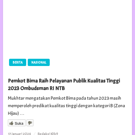
BERITA
NASIONAL
Pemkot Bima Raih Pelayanan Publik Kualitas Tinggi
2023 Ombudsman RI NTB
Mukhtar mengatakan Pemkot Bima pada tahun 2023 masih
memperoleh predikat kualitas tinggi dengan kategori B (Zona
Hijau) …
Suka
Posted
17 Januari 2024
Redaksi Klik9