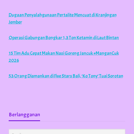
Dugaan Penyalahgunaan Pertalite Mencuat di Kranjingan
Jember
Operasi Gabungan Bongkar 1,3 Ton Ketamin di Laut Bintan
15 Tim Adu Cepat Makan Nasi Goreng Jancuk #ManganCuk
2026
53 Orang Diamankan di Five Stars Bali, ‘Ko Tony’ Tuai Sorotan
Dikabarkan Jatuh di Kosan, Brigadir Eko Winarno Tewas
Dihabisi
Berlangganan