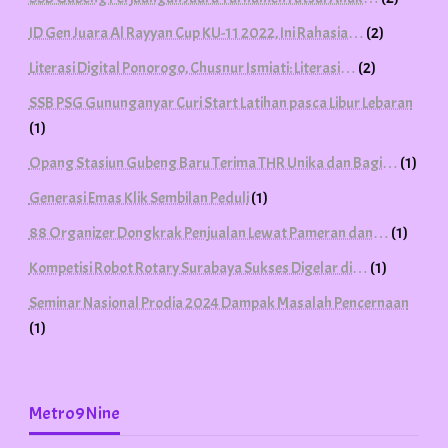
ID Gen Juara Al Rayyan Cup KU-11 2022, Ini Rahasia…
(2)
Literasi Digital Ponorogo, Chusnur Ismiati: Literasi…
(2)
SSB PSG Gununganyar Curi Start Latihan pasca Libur Lebaran
(1)
Opang Stasiun Gubeng Baru Terima THR Unika dan Bagi…
(1)
Generasi Emas Klik Sembilan Peduli
(1)
88 Organizer Dongkrak Penjualan Lewat Pameran dan…
(1)
Kompetisi Robot Rotary Surabaya Sukses Digelar di…
(1)
Seminar Nasional Prodia 2024 Dampak Masalah Pencernaan
(1)
Metro9Nine