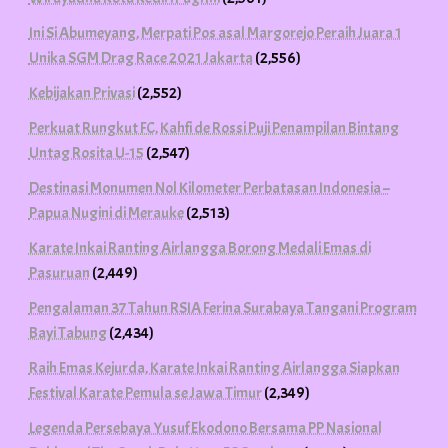
Ini Si Abumeyang, Merpati Pos asal Margorejo Peraih Juara 1
Unika SGM Drag Race 2021 Jakarta
(2,556)
Kebijakan Privasi
(2,552)
Perkuat Rungkut FC, Kahfi de Rossi Puji Penampilan Bintang
Untag Rosita U-15
(2,547)
Destinasi Monumen Nol Kilometer Perbatasan Indonesia –
Papua Nugini di Merauke
(2,513)
Karate Inkai Ranting Airlangga Borong Medali Emas di
Pasuruan
(2,449)
Pengalaman 37 Tahun RSIA Ferina Surabaya Tangani Program
Bayi Tabung
(2,434)
Raih Emas Kejurda, Karate Inkai Ranting Airlangga Siapkan
Festival Karate Pemula se Jawa Timur
(2,349)
Legenda Persebaya Yusuf Ekodono Bersama PP Nasional