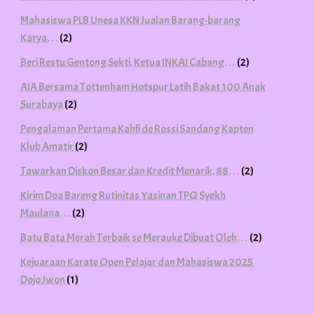
Mahasiswa PLB Unesa KKN Jualan Barang-barang
Karya…
(2)
Beri Restu Gentong Sekti, Ketua INKAI Cabang…
(2)
AIA Bersama Tottenham Hotspur Latih Bakat 100 Anak
Surabaya
(2)
Pengalaman Pertama Kahfi de Rossi Sandang Kapten
Klub Amatir
(2)
Tawarkan Diskon Besar dan Kredit Menarik, 88…
(2)
Kirim Doa Bareng Rutinitas Yasinan TPQ Syekh
Maulana…
(2)
Batu Bata Merah Terbaik se Merauke Dibuat Oleh…
(2)
Kejuaraan Karate Open Pelajar dan Mahasiswa 2025
Dojo Jwon
(1)