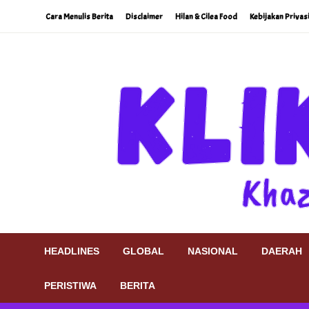
Skip
Cara Menulis Berita
Disclaimer
Hilan & Cilea Food
Kebijakan Privas
to
content
Khazanah Khatulistiwa
Klik9Nine
HEADLINES
GLOBAL
NASIONAL
DAERAH
PERISTIWA
BERITA