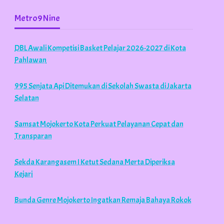
Metro9Nine
DBL Awali Kompetisi Basket Pelajar 2026-2027 di Kota
Pahlawan
995 Senjata Api Ditemukan di Sekolah Swasta di Jakarta
Selatan
Samsat Mojokerto Kota Perkuat Pelayanan Cepat dan
Transparan
Sekda Karangasem I Ketut Sedana Merta Diperiksa
Kejari
Bunda Genre Mojokerto Ingatkan Remaja Bahaya Rokok