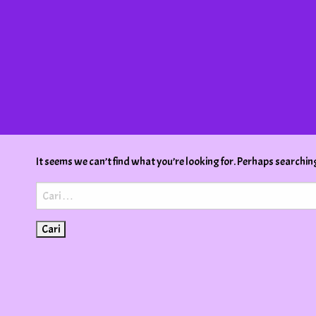
It seems we can’t find what you’re looking for. Perhaps searchin
Cari
untuk: