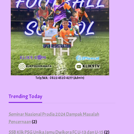
Telp/WA : 0822-4520-4277 (Admin)
Trending Today
Seminar Nasional Prodia 2024 Dampak Masalah
Pencernaan
(2)
SSB Klik PSG Unika Jamu Dwikora FC U-13 dan U-15
(2)